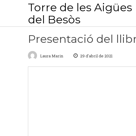
Skip
Torre de les Aigües
to
del Besòs
content
Laura Marin
29 d'abril de 2021