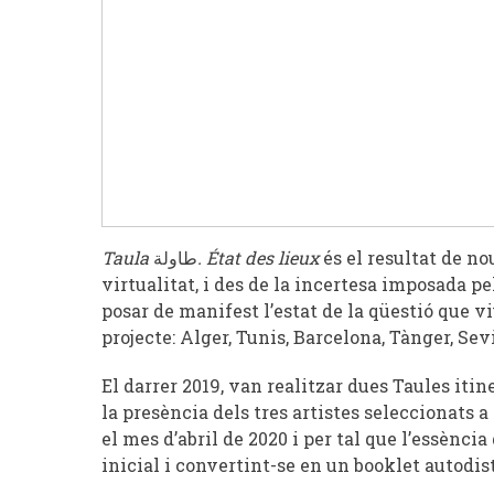
Taula
طاولة
. État des lieux
és el resultat de no
virtualitat, i des de la incertesa imposada p
posar de manifest l’estat de la qüestió que vi
projecte: Alger, Tunis, Barcelona, Tànger, Sev
El darrer 2019, van realitzar dues Taules itin
la presència dels tres artistes seleccionats a
el mes d’abril de 2020 i per tal que l’essènci
inicial i convertint-se en un booklet autodist