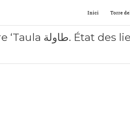
Inici
Torre d
Presentació del llibre ‘Taula طاولة. État