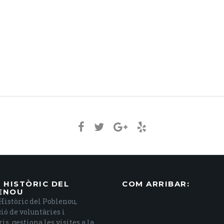
 HISTÒRIC DEL
COM ARRIBAR:
ENOU
Històric del Poblenou,
ió de voluntàries i
is, gestiona les visites a la