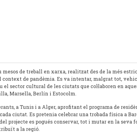
u mesos de treball en xarxa, realitzat des de la més estri
el context de pandèmia. Es va intentar, malgrat tot, vehic
u el sector cultural de les ciutats que col·laboren en aque
illa, Marsella, Berlín i Estocolm.
erants, a Tunis i a Alger, aprofitant el programa de residè
 cada ciutat. Es pretenia celebrar una trobada física a Ba
a del projecte es pogués conservar, tot i mutar en la seva 
ribuït a la regió.