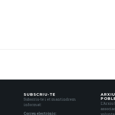
SUBSCRIU-TE
ARXIU
POBL
Subscriu-te i et mantindrem
L’Arxiu 
informat:
associac
Correu electrònic:
voluntar