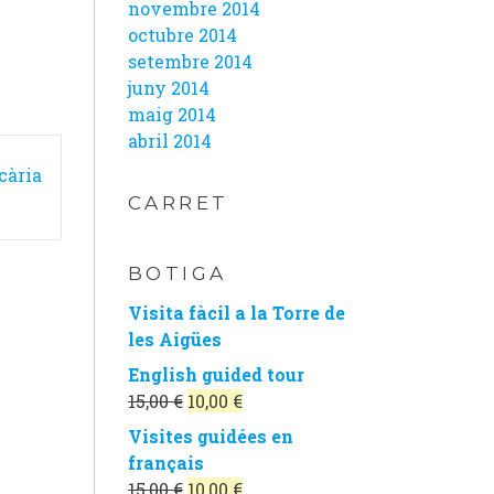
novembre 2014
octubre 2014
setembre 2014
juny 2014
maig 2014
abril 2014
cària
CARRET
BOTIGA
Visita fàcil a la Torre de
les Aigües
English guided tour
El
El
15,00
€
10,00
€
preu
preu
Visites guidées en
original
actual
français
era:
és:
El
El
15,00
€
10,00
€