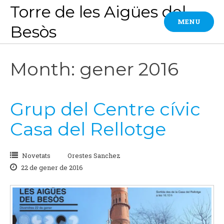
Skip
Torre de les Aigües del
to
MENU
Besòs
content
Month: gener 2016
Grup del Centre cívic
Casa del Rellotge
Novetats
Orestes Sanchez
22 de gener de 2016