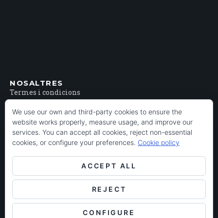
NOSALTRES
Termes i condicions
Arxiu Històric del Poblenou
We use our own and third-party cookies to ensure the
Premsa
website works properly, measure usage, and improve our
services. You can accept all cookies, reject non-essential
cookies, or configure your preferences.
Cookie policy
ACCEPT ALL
REJECT
CONFIGURE
Arxiu Històric del Poblenou © 2026