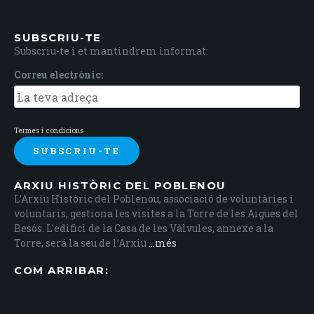
SUBSCRIU-TE
Subscriu-te i et mantindrem informat:
Correu electrònic:
Termes i condicions
ARXIU HISTÒRIC DEL POBLENOU
L’Arxiu Històric del Poblenou, associació de voluntàries i
voluntaris, gestiona les visites a la Torre de les Aigües del
Besós. L'edifici de la Casa de les Vàlvules, annexe a la
Torre, será la seu de l’Arxiu
...més
COM ARRIBAR: