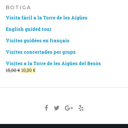
BOTIGA
Visita fàcil a la Torre de les Aigües
English guided tour
Visites guidées en français
Visites concertades per grups
Visites a la Torre de les Aigües del Besòs
El
El
15,00
€
10,00
€
preu
preu
original
actual
era:
és:
15,00 €.
10,00 €.