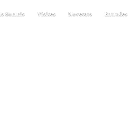
els Somnis
Visites
Novetats
Entrades
Cerca: