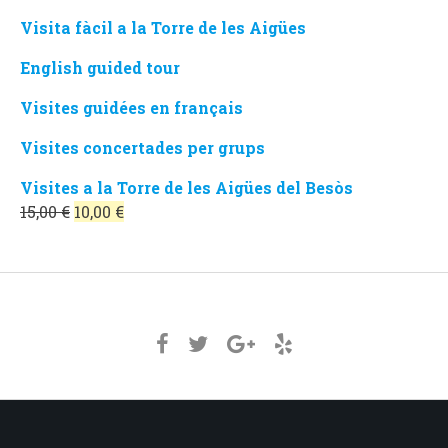
Visita fàcil a la Torre de les Aigües
English guided tour
Visites guidées en français
Visites concertades per grups
Visites a la Torre de les Aigües del Besòs
El
El
15,00
€
10,00
€
preu
preu
original
actual
era:
és:
15,00 €.
10,00 €.