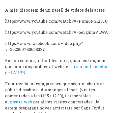
A més, disposem de un parell de videos dels actes:
https://www.youtube.com/watch?v=PRm6NSEIJ1U
https://www.youtube.com/watch?v=5e3zjmaVLWA
https://www.facebook.com/video.php?
v=362309780628327
Encara estem ajuntant les fotos, quan les tinguem
quedaran disponibles al web de
l’arxiu multimedia
de l’AHPN
.
Finalitzada la festa, ja sabeu que seguim oberts al
públic dissabtes i diumenges al matí (visites
comentades a les 11:15 i 12:30), i disponibles
al
nostre web
per altres visites concertades. Ja
estem preparant noves activitats per Sant Jordi i