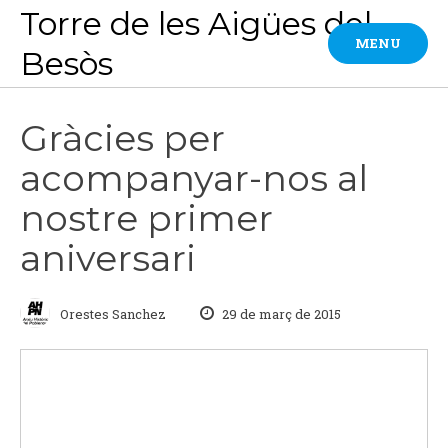
Skip
Torre de les Aigües del
to
MENU
Besòs
content
Gràcies per
acompanyar-nos al
nostre primer
aniversari
Orestes Sanchez
29 de març de 2015