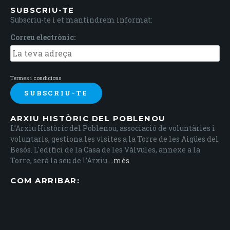
SUBSCRIU-TE
Subscriu-te i et mantindrem informat:
Correu electrònic:
Termes i condicions
ARXIU HISTÒRIC DEL POBLENOU
L’Arxiu Històric del Poblenou, associació de voluntàries i
voluntaris, gestiona les visites a la Torre de les Aigües del
Besós. L'edifici de la Casa de les Vàlvules, annexe a la
Torre, será la seu de l’Arxiu
...més
COM ARRIBAR: