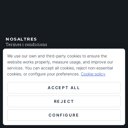
NOSALTRES
Termes i condicions
Arxiu Històric del Poblenou
We use our own and third-party cookies to ensure the
Premsa
website works properly, measure usage, and improve our
services. You can accept all cookies, reject non-essential
cookies, or configure your preferences.
Cookie policy
ACCEPT ALL
REJECT
CONFIGURE
Arxiu Històric del Poblenou © 2026