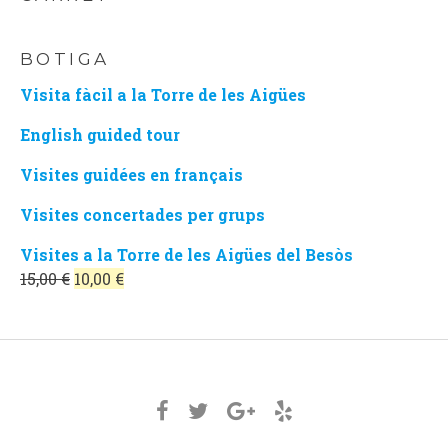
BOTIGA
Visita fàcil a la Torre de les Aigües
English guided tour
Visites guidées en français
Visites concertades per grups
Visites a la Torre de les Aigües del Besòs
El
El
15,00
€
10,00
€
preu
preu
original
actual
era:
és:
15,00 €.
10,00 €.