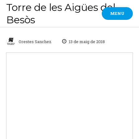
Skip
Torre de les Aigües del
to
MENU
Besòs
content
Orestes Sanchez
13 de maig de 2018