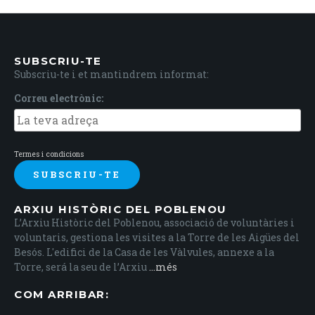
SUBSCRIU-TE
Subscriu-te i et mantindrem informat:
Correu electrònic:
Termes i condicions
ARXIU HISTÒRIC DEL POBLENOU
L’Arxiu Històric del Poblenou, associació de voluntàries i
voluntaris, gestiona les visites a la Torre de les Aigües del
Besós. L'edifici de la Casa de les Vàlvules, annexe a la
Torre, será la seu de l’Arxiu
...més
COM ARRIBAR: